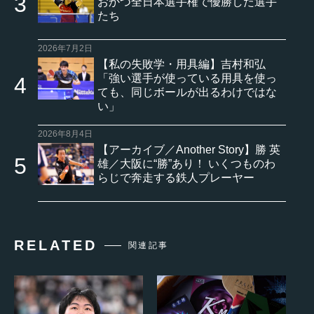
おかつ全日本選手権で優勝した選手
たち
2026年7月2日
【私の失敗学・用具編】吉村和弘
「強い選手が使っている用具を使っ
ても、同じボールが出るわけではな
い」
2026年8月4日
【アーカイブ／Another Story】勝 英
雄／大阪に“勝”あり！ いくつものわ
らじで奔走する鉄人プレーヤー
RELATED
関連記事