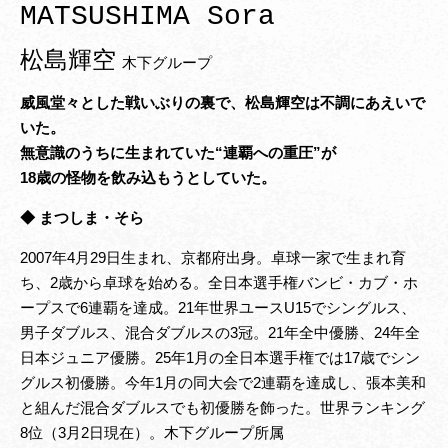
MATSUSHIMA Sora
松島輝空
木下グループ
威風堂々とした戦いぶりの裏で、松島輝空は不調にあえいで
いた。
無意識のうちに生まれていた“連覇への重圧”が
18歳の怪物を飲み込もうとしていた。
◆ まつしま・そら
2007年4月29日生まれ、京都府出身。卓球一家で生まれ育
ち、2歳から卓球を始める。全日本選手権バンビ・カブ・ホ
ープスで6連覇を達成。21年世界ユースU15でシングルス、
男子ダブルス、混合ダブルスの3冠。21年全中優勝、24年全
日本ジュニア優勝。25年1月の全日本選手権では17歳でシン
グルス初優勝。今年1月の同大会で2連覇を達成し、張本美和
と組んだ混合ダブルスでも初優勝を飾った。世界ランキング
8位（3月2日現在）。木下グループ所属