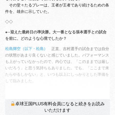
その堂々たるプレーは、王者が王者であり続けるための条
件を、雄弁に示していた。
◇◇
●─迎えた最終日の準決勝。大一番となる張本選手との試合
を前に、どのような心境でしたか？
松島輝空（以下・松島）
正直、吉村選手の試合までは自分
の状態があまり良くないと感じていました。パフォーマンス
も上がっていなかったので、内心では、「このままでは厳し
いだろう」と思う気持ちもありました。でも、「ここまで来
たらやるしかない」と、いつも以上にしっかりとした準備を
して臨みました。
卓球王国PLUS有料会員になると続きをお読み
いただけます