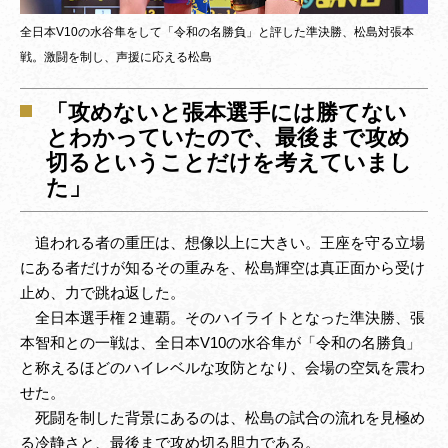
全日本V10の水谷隼をして「令和の名勝負」と評した準決勝、松島対張本
戦。激闘を制し、声援に応える松島
「攻めないと張本選手には勝てない
とわかっていたので、最後まで攻め
切るということだけを考えていまし
た」
追われる者の重圧は、想像以上に大きい。王座を守る立場
にある者だけが知るその重みを、松島輝空は真正面から受け
止め、力で跳ね返した。
全日本選手権２連覇。そのハイライトとなった準決勝、張
本智和との一戦は、全日本V10の水谷隼が「令和の名勝負」
と称えるほどのハイレベルな攻防となり、会場の空気を震わ
せた。
死闘を制した背景にあるのは、松島の試合の流れを見極め
る冷静さと、最後まで攻め切る胆力である。