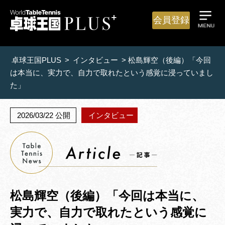
会員登録
卓球王国PLUS
>
インタビュー
>
松島輝空（後編）「今回
は本当に、実力で、自力で取れたという感覚に浸っていまし
た」
2026/03/22 公開
インタビュー
松島輝空（後編）「今回は本当に、
実力で、自力で取れたという感覚に