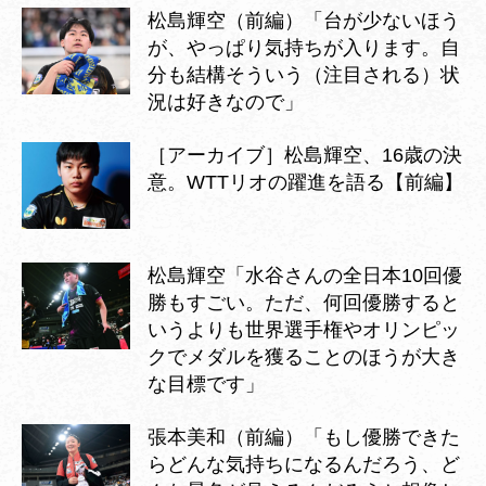
松島輝空（前編）「台が少ないほう
が、やっぱり気持ちが入ります。自
分も結構そういう（注目される）状
況は好きなので」
［アーカイブ］松島輝空、16歳の決
意。WTTリオの躍進を語る【前編】
松島輝空「水谷さんの全日本10回優
勝もすごい。ただ、何回優勝すると
いうよりも世界選手権やオリンピッ
クでメダルを獲ることのほうが大き
な目標です」
張本美和（前編）「もし優勝できた
らどんな気持ちになるんだろう、ど