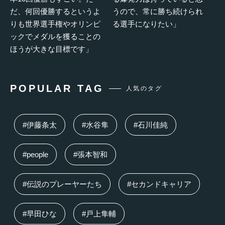
だ、何回優勝するというよ
うので、常に勝ち続けられ
りも世界選手権やオリンピ
る選手になりたい」
ックでメダルを獲ることの
ほうが大きな目標です」
POPULAR TAG
人気のタグ
#伊藤条太
#水谷隼
#石川佳純
#people
#張本智和
#伝説のプレーヤーたち
#セカンドキャリア
#早田ひな
#戸上隼輔