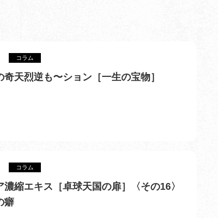
コラム
の奇天烈逆も〜ション［一生の宝物］
コラム
ア濃縮エキス［卓球天国の扉］〈その16〉
の癖