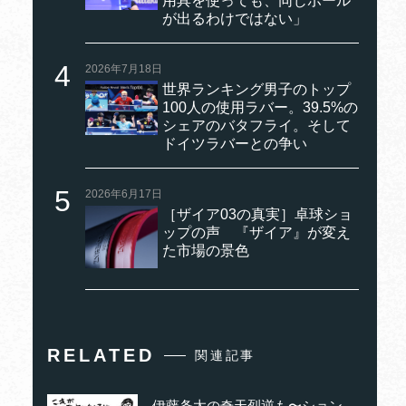
用具を使っても、同じボール
が出るわけではない」
2026年7月18日
世界ランキング男子のトップ
100人の使用ラバー。39.5%の
シェアのバタフライ。そして
ドイツラバーとの争い
2026年6月17日
［ザイア03の真実］卓球ショ
ップの声 『ザイア』が変え
た市場の景色
RELATED
関連記事
伊藤条太の奇天烈逆も〜ション