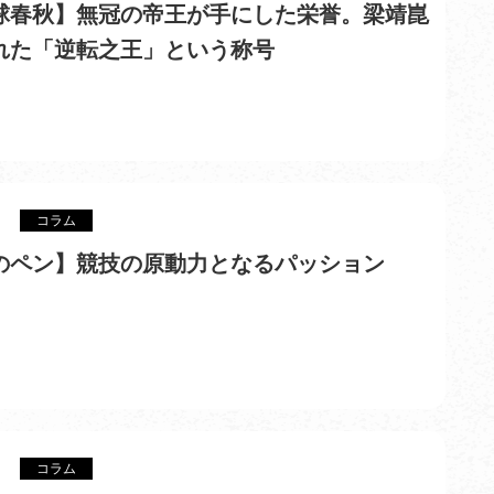
球春秋】無冠の帝王が手にした栄誉。梁靖崑
れた「逆転之王」という称号
コラム
のペン】競技の原動力となるパッション
コラム