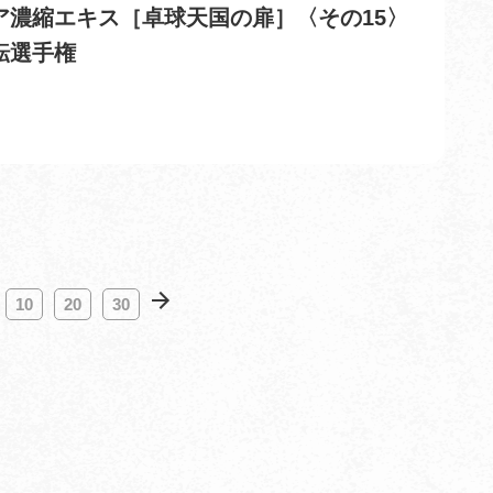
ア濃縮エキス［卓球天国の扉］〈その15〉
転選手権
10
20
30