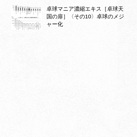
卓球マニア濃縮エキス［卓球天
国の扉］〈その10〉卓球のメジ
ャー化