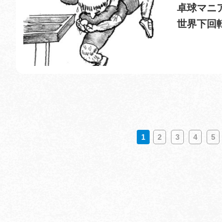
卓球マニ
世界下回
1
2
3
4
5