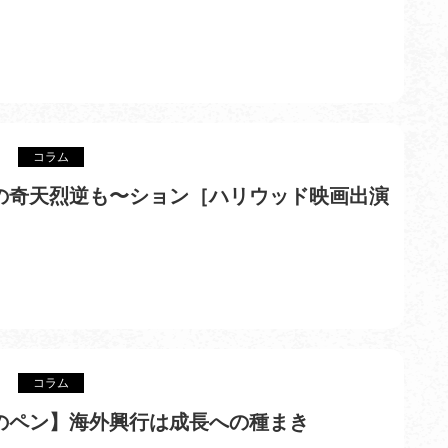
コラム
の奇天烈逆も〜ション［ハリウッド映画出演
コラム
のペン】
海外興行は成長への種まき