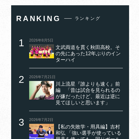
RANKING
ランキング
2026年8月5日
文武両道を貫く秋田高校。そ
の先にあった12年ぶりのイン
ターハイ
2026年7月21日
川上流星『誰よりも速く』前
編 「昔は試合を見られるの
が嫌だったけど、最近は逆に
見てほしいと思います」
2026年7月2日
【私の失敗学・用具編】吉村
和弘 「強い選手が使っている