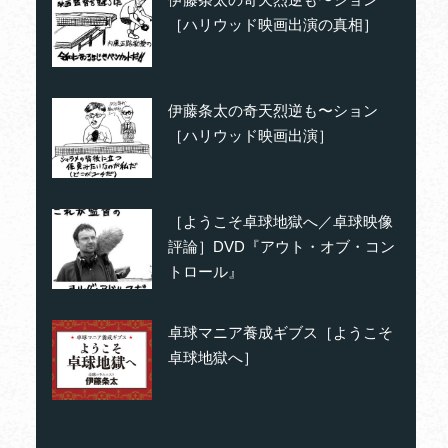
［ハリウッド映画出演の真相］
伊藤条太の奇天烈逆も〜ション
［ハリウッド映画出演］
［ようこそ卓球地獄へ／卓球映像
評論］DVD『アウト・オブ・コン
トロール』
卓球マニア養成ギブス［ようこそ
卓球地獄へ］