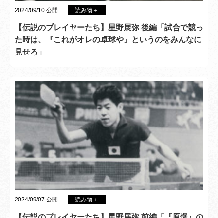
2024/09/10 公開
読み物＋
【伝説のプレイヤーたち】星野展弥 後編「試合で競っ
た時は、『これがオレの卓球や』というのをみんなに
見せろ」
2024/09/07 公開
読み物＋
【伝説のプレイヤーたち】星野展弥 前編「『原爆』の