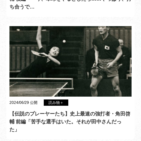
ち合うで…
2024/06/29 公開
読み物＋
【伝説のプレーヤーたち】史上最速の強打者・角田啓
輔 前編「苦手な選手はいた。それが田中さんだっ
た」