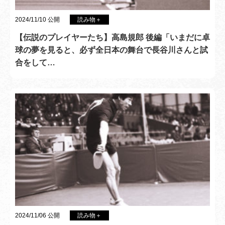
2024/11/10 公開
読み物＋
【伝説のプレイヤーたち】高島規郎 後編「いまだに卓
球の夢を見ると、必ず全日本の舞台で長谷川さんと試
合をして…
2024/11/06 公開
読み物＋