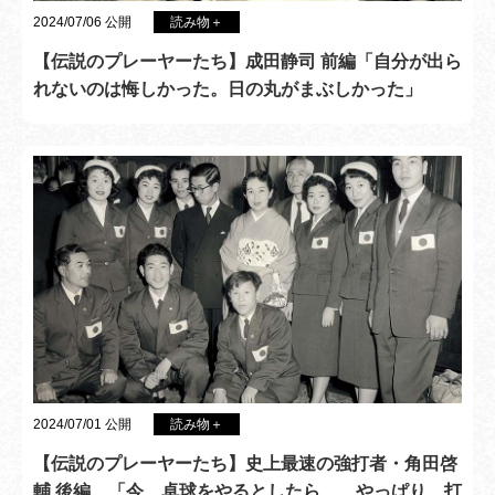
2024/07/06 公開
読み物＋
【伝説のプレーヤーたち】成田静司 前編「自分が出ら
れないのは悔しかった。日の丸がまぶしかった」
2024/07/01 公開
読み物＋
【伝説のプレーヤーたち】史上最速の強打者・角田啓
輔 後編 「今、卓球をやるとしたら……やっぱり、打