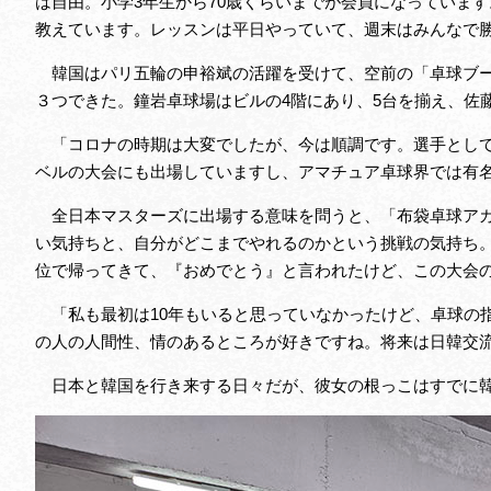
は自由。小学3年生から70歳くらいまでが会員になっています
教えています。レッスンは平日やっていて、週末はみんなで
韓国はパリ五輪の申裕斌の活躍を受けて、空前の「卓球ブー
３つできた。鐘岩卓球場はビルの4階にあり、5台を揃え、佐
「コロナの時期は大変でしたが、今は順調です。選手として
ベルの大会にも出場していますし、アマチュア卓球界では有
全日本マスターズに出場する意味を問うと、「布袋卓球アカ
い気持ちと、自分がどこまでやれるのかという挑戦の気持ち
位で帰ってきて、『おめでとう』と言われたけど、この大会
「私も最初は10年もいると思っていなかったけど、卓球の
の人の人間性、情のあるところが好きですね。将来は日韓交
日本と韓国を行き来する日々だが、彼女の根っこはすでに