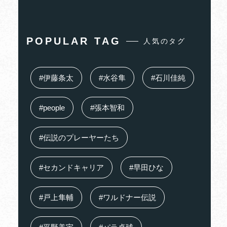
POPULAR TAG
人気のタグ
#伊藤条太
#水谷隼
#石川佳純
#people
#張本智和
#伝説のプレーヤーたち
#セカンドキャリア
#早田ひな
#戸上隼輔
#ワルドナー伝説