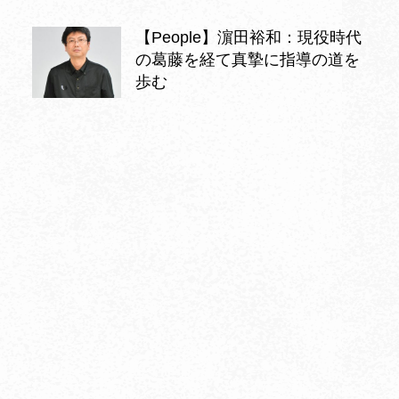
【People】濵田裕和：現役時代
の葛藤を経て真摯に指導の道を
歩む