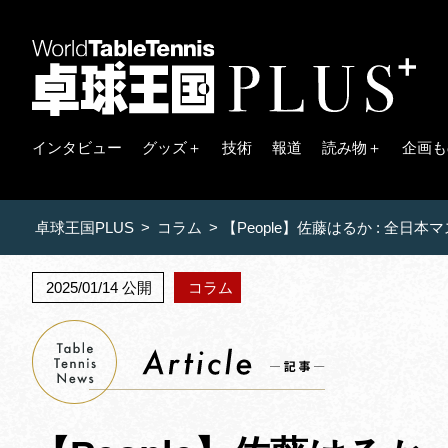
インタビュー
グッズ＋
技術
報道
読み物＋
企画も
卓球王国PLUS
>
コラム
>
【People】佐藤はるか : 全
2025/01/14 公開
コラム