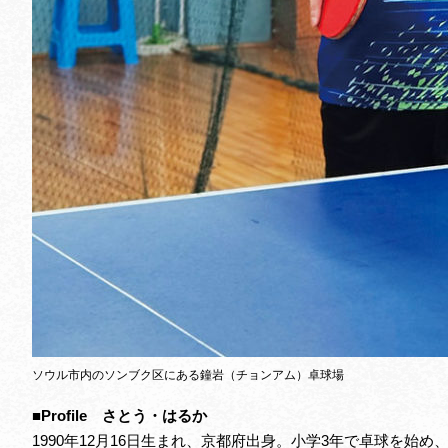
ソウル市内のソンブク区にある鐘岩（チョンアム）卓球場
■Profile さとう・はるか
1990年12月16日生まれ、京都府出身。小学3年で卓球を