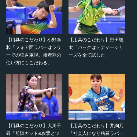
【用具のこだわり】小野泰
【用具のこだわり】野田颯
和「フォア面ラバーはラリ
太「バックはテナジーシリ
ーでの強さ重視。接着剤の
ーズを全て試した」
使い方にもこだわる」
【用具のこだわり】大川千
【用具のこだわり】井絢乃
尋「前陣カット&攻撃とツ
「社会人になり粘着ラバー