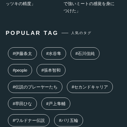
ッツキの精度」
で強いミートの感覚を身に
つけた」
POPULAR TAG
人気のタグ
#伊藤条太
#水谷隼
#石川佳純
#people
#張本智和
#伝説のプレーヤーたち
#セカンドキャリア
#早田ひな
#戸上隼輔
#ワルドナー伝説
#パリ五輪