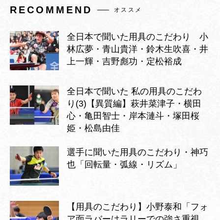
RECOMMEND
オススメ
全日本で聞いた用具のこだわり 小
林広夢・青山貴洋・鈴木生吹喜・井
上一輝・吉野彪功・定松裕成
全日本で聞いた 私の用具のこだわ
り(3)【異質編】萩井菜津子・横田
心・亀田智士・岸本漣斗・塚田桜
姫・松島由佳
選手に聞いた用具のこだわり・神巧
也「回転量・弧線・リズム」
【用具のこだわり】小野泰和「フォ
ア面ラバーはラリーでの強さ重視。