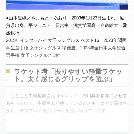
●山本愛織／やまもと・あおり 2003年1月23日生まれ、滋
賀県出身。平ジュニア→日吉中→滋賀学園高→立命館大→愛
媛銀行。
2019年インターハイ 女子シングルス ベスト16、2023年関西
学生選手権 女子シングルス 準優勝、2023年全日本大学総合
選手権 女子シングルス 3位
ラケット考「振りやすい軽量ラケッ
ト。太く感じるグリップを選ぶ」
もともと牛嶋星羅さん（サンリツ）の用具を参考にさせて
もらっていて、牛嶋さんが使っているのがキッカケで高校生
から『デフプレイ センゾー』を使い続けています。