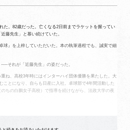
れた。82歳だった。亡くなる2日前までラケットを握ってい
「近藤先生」と慕い続けていた。
卓球』を上梓していただいた。本の執筆過程でも、誠実で細
──それが「近藤先生」の姿だった。
重ね、高校3年時にはインターハイ団体優勝を果たした。大
むことになり、自らも日産に入社。卓球部で4年間活動した
（のちの白鵬女子高校）で指導を続けながら、法政大学の夜
なると続きをお読みいただけます