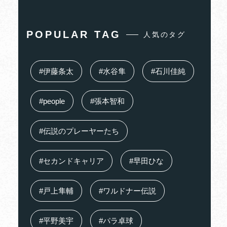
POPULAR TAG
人気のタグ
#伊藤条太
#水谷隼
#石川佳純
#people
#張本智和
#伝説のプレーヤーたち
#セカンドキャリア
#早田ひな
#戸上隼輔
#ワルドナー伝説
#平野美宇
#パラ卓球