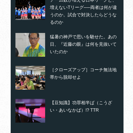
増えないTリーグ──両者は何が違
うのか。試合で対決したらどうな
るのか
猛暑の神戸で思いを馳せた。あの
日、『近藤の眼』は何を見抜いて
いたのか
［クローズアップ］コーチ無法地
帯から脱却せよ
【豆知識】功罪相半ば（こうざ
い・あいなかば）!? TTR