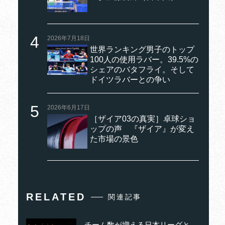
2026年7月18日
世界ランキング男子のトップ
100人の使用ラバー。39.5%の
シェアのバタフライ。そして
ドイツラバーとの争い
2026年6月17日
［ザイア03の真実］卓球ショ
ップの声 『ザイア』が変え
た市場の景色
RELATED
関連記事
チーム数が増える日本リーグと、