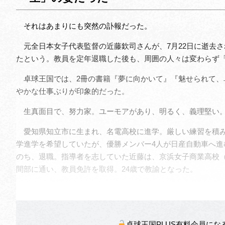
それはあまりにも突然の訃報だった。
元全日本女子代表監督の近藤欽司さんが、7月22日に逝去さ
たという。教員を定年退職した後も、周囲の人々は変わらず
卓球王国では、2冊の書籍『夢に向かいて』『魅せられて、
やかな仕事ぶりが印象的だった。
生真面目で、努力家。ユーモアがあり、明るく、義理堅い。
愛知県知立市に生まれ、名電高校に進学。厳しい練習を積み
学進学を希望していたが、優勝メンバー4人が日産自動車へ進
のち、退職。指導者を志していた近藤は、京浜女子商業高校
間部に通い、教員免許を取得。24歳で教諭となった。
卓球王国PLUS有料会員に