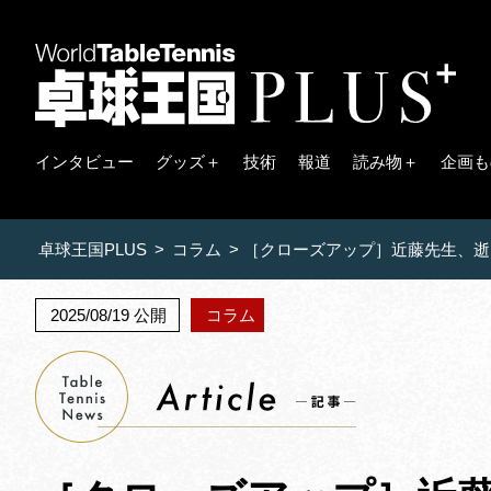
インタビュー
グッズ＋
技術
報道
読み物＋
企画も
卓球王国PLUS
>
コラム
>
［クローズアップ］近藤先生、逝
2025/08/19 公開
コラム