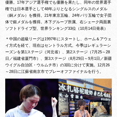
優勝。17年アジア選手権でも優勝を果たし、同年の世界選手
権では日本選手として48年ぶりとなるシングルスのメダル
（銅メダル）を獲得。21年東京五輪、24年パリ五輪で女子団
体で銀メダルを獲得。木下グループ所属、右シェーク両面裏
ソフトドライブ型、世界ランキング33位（10月14日発表）
＊中国の超級リーグは1997年にスタートし、ホーム＆アウェ
イ方式を経て、現在はセントラル方式。今季はレギュラーシ
ーズンを第1ステージ（河北省）、第2ステージ（7月25～28
日／福建省厦門市）、第3ステージ（8月29日～9月1日／新疆
ウイグル自治区・ウルムチ市）の3回に分けて実施。12月26
～28日に江蘇省南京市でプレーオフファイナルを行う。