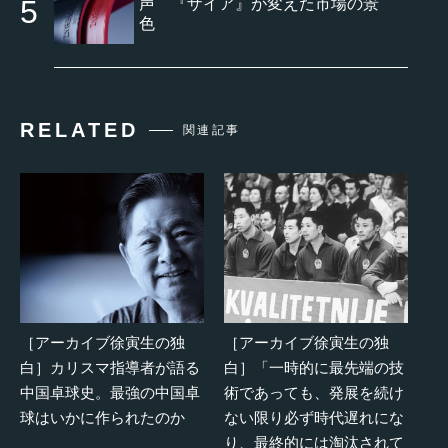
声 『ザイア』が変えた市場の景
色
RELATED
関連記事
［アーカイブ徐寅生の独
［アーカイブ徐寅生の独
白］カリスマ指導者が語る
白］「一時的に最先端の技
中国卓球史。最強の中国卓
術であっても、発展を続け
球はいかに作られたのか
ない限り必ず時代遅れにな
り、最終的には淘汰されて