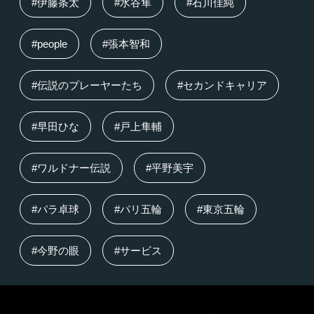
#伊藤条太
#水谷隼
#石川佳純
#people
#張本智和
#伝説のプレーヤーたち
#セカンドキャリア
#早田ひな
#戸上隼輔
#ワルドナー伝説
#平野美宇
#パラ卓球
#パリ五輪
#東京五輪
#今野の眼
#サービス