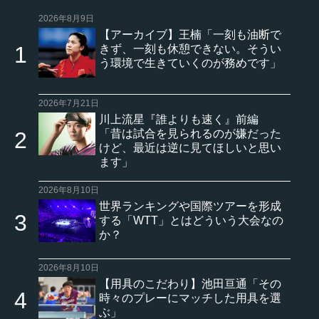
2026年8月9日
【アーカイブ】王楠「一刻も油断で
きず、一刻も休憩できない。そうい
う環境で生きていくのが務めです」
2026年7月21日
川上流星『誰よりも速く』前編
「昔は試合を見られるのが嫌だった
けど、最近は逆に見てほしいと思い
ます」
2026年8月10日
世界ランキングや国際ツアーを形成
する「WTT」とはどういう大会なの
か？
2026年8月10日
【用具のこだわり】池田亘通「その
時々のプレーにマッチした用具を選
ぶ」