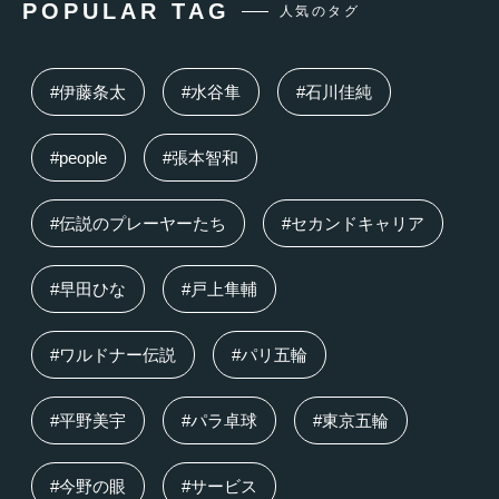
POPULAR TAG
人気のタグ
#伊藤条太
#水谷隼
#石川佳純
#people
#張本智和
#伝説のプレーヤーたち
#セカンドキャリア
#早田ひな
#戸上隼輔
#ワルドナー伝説
#パリ五輪
#平野美宇
#パラ卓球
#東京五輪
#今野の眼
#サービス