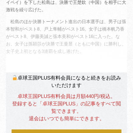
イペイ）を下した松島は、決勝で王楚欽（中国）を相手に大
激戦を繰り広げた。
松島のほか決勝トーナメント進出の日本選手は、男子は張
本智和がベスト8、戸上隼輔がベスト16。女子は橋本帆乃香
がベスト8、伊藤美誠と張本美和がベスト16に入った。な
お、女子は孫穎莎が決勝で王曼昱（ともに中国）に勝利し、
女子史上初となる3連覇を成し遂げた。
卓球王国PLUS有料会員になると続きをお読み
いただけます
卓球王国PLUS有料会員は月額440円/税込。
登録すると「卓球王国PLUS」の記事をすべて閲
覧できます。
退会はいつでも簡単にできます。